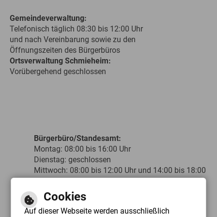
Gemeindeverwaltung:
Telefonisch täglich 08:30 bis 12:00 Uhr
und nach Vereinbarung sowie zu den
Öffnungszeiten des Bürgerbüros
Ortsverwaltung Schmieheim:
Vorübergehend geschlossen
Bürgerbüro/Standesamt:
Montag: 08:00 bis 16:00 Uhr
Dienstag: geschlossen
Mittwoch: 08:00 bis 12:00 Uhr und 14:00 bis 18:00
Uhr
Donnerstag: geschlossen
Cookies
Freitag: 08:00 bis 12:00 Uhr
Auf dieser Webseite werden ausschließlich