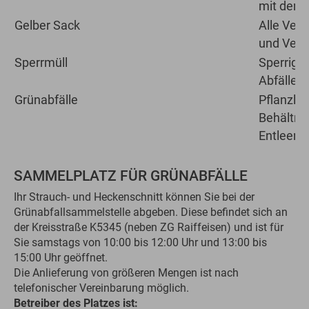
mit dem 
Gelber Sack
Alle Ver
und Verb
Sperrmüll
Sperrige
Abfälle 
Grünabfälle
Pflanzlic
Behältni
Entleeru
SAMMELPLATZ FÜR GRÜNABFÄLLE
Ihr Strauch- und Heckenschnitt können Sie bei der
Grünabfallsammelstelle abgeben. Diese befindet sich an
der Kreisstraße K5345 (neben ZG Raiffeisen) und ist für
Sie samstags von 10:00 bis 12:00 Uhr und 13:00 bis
15:00 Uhr geöffnet.
Die Anlieferung von größeren Mengen ist nach
telefonischer Vereinbarung möglich.
Betreiber des Platzes ist: